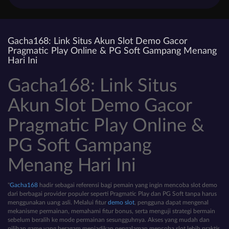
Gacha168: Link Situs Akun Slot Demo Gacor
Pragmatic Play Online & PG Soft Gampang Menang
Hari Ini
Gacha168: Link Situs
Akun Slot Demo Gacor
Pragmatic Play Online &
PG Soft Gampang
Menang Hari Ini
"
Gacha168
hadir sebagai referensi bagi pemain yang ingin mencoba slot demo
dari berbagai provider populer seperti Pragmatic Play dan PG Soft tanpa harus
menggunakan uang asli. Melalui fitur
demo slot
, pengguna dapat mengenal
mekanisme permainan, memahami fitur bonus, serta menguji strategi bermain
sebelum beralih ke mode permainan sesungguhnya. Akses yang mudah dan
pilihan game yang beragam menjadikan pengalaman mencoba slot lebih praktis