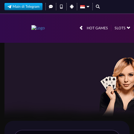
Main di Telegram
HOT GAMES
SLOTS