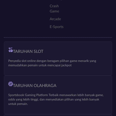
Crash
Game
Arcade
E-Sports
TARUHAN SLOT
Penyedia slot online dengan beragam pilihan game menarik yang
memudahkan pemain untuk mencapai jackpot
TARUHAN OLAHRAGA
Sportsbook Gaming Platform Terbaik menawarkan lebih banyak game,
odds yang lebih tinggi, dan menyediakan pilihan yang lebih banyak
untuk pemain.