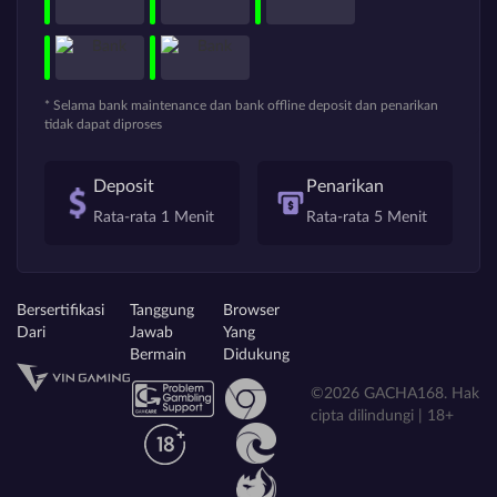
* Selama bank maintenance dan bank offline deposit dan penarikan
tidak dapat diproses
Deposit
Penarikan
Rata-rata 1 Menit
Rata-rata 5 Menit
Bersertifikasi
Tanggung
Browser
Dari
Jawab
Yang
Bermain
Didukung
©2026 GACHA168. Hak
cipta dilindungi | 18+