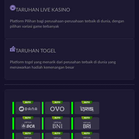
TARUHAN LIVE KASINO
Platform Pilihan bagi perusahaan-perusahaan terbaik di dunia, dengan
pilihan variasi game terbanyak
TARUHAN TOGEL
Platform togel yang menarik dari perusahan terbaik di dunia yang
menawarkan hadiah kemenangan besar