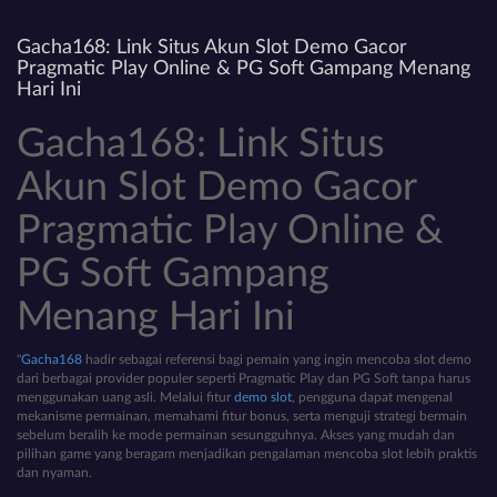
Gacha168: Link Situs Akun Slot Demo Gacor
Pragmatic Play Online & PG Soft Gampang Menang
Hari Ini
Gacha168: Link Situs
Akun Slot Demo Gacor
Pragmatic Play Online &
PG Soft Gampang
Menang Hari Ini
"
Gacha168
hadir sebagai referensi bagi pemain yang ingin mencoba slot demo
dari berbagai provider populer seperti Pragmatic Play dan PG Soft tanpa harus
menggunakan uang asli. Melalui fitur
demo slot
, pengguna dapat mengenal
mekanisme permainan, memahami fitur bonus, serta menguji strategi bermain
sebelum beralih ke mode permainan sesungguhnya. Akses yang mudah dan
pilihan game yang beragam menjadikan pengalaman mencoba slot lebih praktis
dan nyaman.