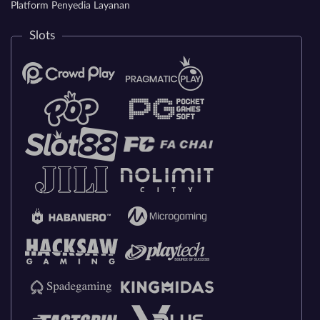
Platform Penyedia Layanan
Slots